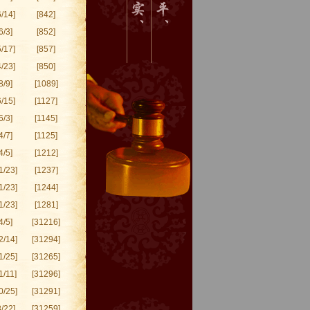
/14]
[842]
6/3]
[852]
/17]
[857]
/23]
[850]
8/9]
[1089]
/15]
[1127]
6/3]
[1145]
4/7]
[1125]
4/5]
[1212]
1/23]
[1237]
1/23]
[1244]
1/23]
[1281]
4/5]
[31216]
2/14]
[31294]
1/25]
[31265]
1/11]
[31296]
0/25]
[31291]
/22]
[31259]